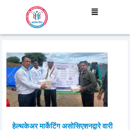
Skip
Post
to
navigation
content
हेल्थकेअर मार्केटिंग असोसिएशनद्वारे वारी