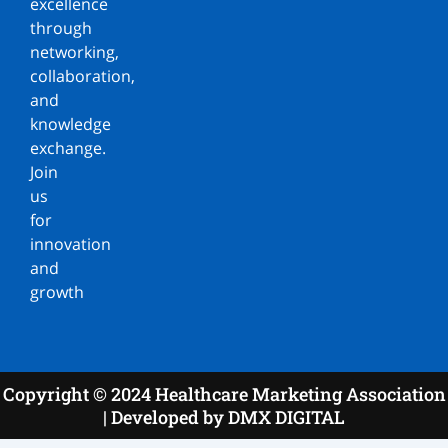
excellence
through
networking,
collaboration,
and
knowledge
exchange.
Join
us
for
innovation
and
growth
Copyright © 2024 Healthcare Marketing Association
| Developed by DMX DIGITAL