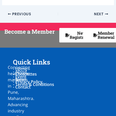
PREVIOUS
NEXT
Become a Member
New
Member
Registration
Renewal
Quick Links
Connecting
- Home
- About
healthcare
- Committes
- Event
- News
marketers
- Privacy Policy
- Terms & Conditions
in
- Contact
Pune,
Maharashtra.
Advancing
industry